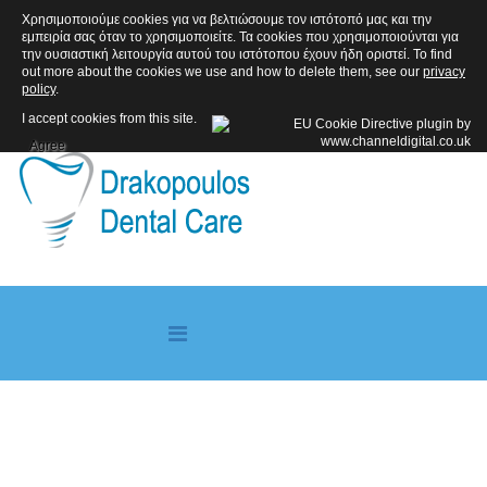
Χρησιμοποιούμε cookies για να βελτιώσουμε τον ιστότοπό μας και την
ΑΚΟΛΟΥΘΗΣΤΕ ΜΑΣ
εμπειρία σας όταν το χρησιμοποιείτε. Τα cookies που χρησιμοποιούνται για
την ουσιαστική λειτουργία αυτού του ιστότοπου έχουν ήδη οριστεί. To find
out more about the cookies we use and how to delete them, see our
privacy
policy
.
I accept cookies from this site.
Agree