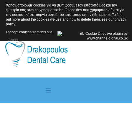
Χρησιμοποιούμε cookies για να βελτιώσουμε τον ιστότοπό μας και την
ΑΚΟΛΟΥΘΗΣΤΕ ΜΑΣ
εμπειρία σας όταν το χρησιμοποιείτε. Τα cookies που χρησιμοποιούνται για
την ουσιαστική λειτουργία αυτού του ιστότοπου έχουν ήδη οριστεί. To find
out more about the cookies we use and how to delete them, see our
privacy
policy
.
I accept cookies from this site.
Agree